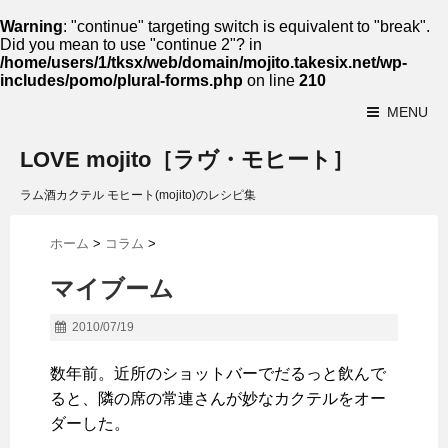
Warning
: "continue" targeting switch is equivalent to "break".
Did you mean to use "continue 2"? in
/home/users/1/tksx/web/domain/mojito.takesix.net/wp-
includes/pomo/plural-forms.php
on line
210
MENU
LOVE mojito［ラヴ・モヒート］
ラム酒カクテル モヒート(mojito)のレシピ集
ホーム
>
コラム
>
マイブーム
2010/07/19
数年前。近所のショットバーでだるっと飲んで
ると、隣の席の常連さんが妙なカクテルをオー
ダーした。